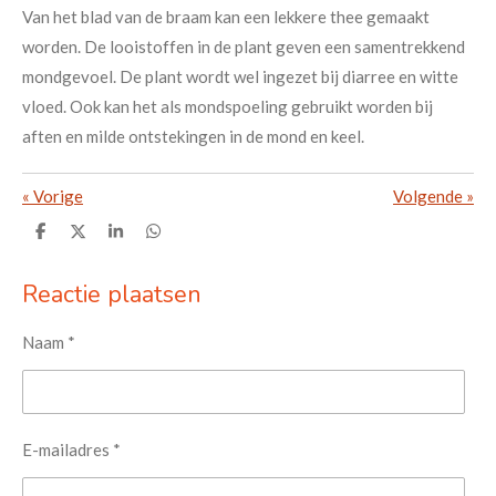
Van het blad van de braam kan een lekkere thee gemaakt
worden. De looistoffen in de plant geven een samentrekkend
mondgevoel. De plant wordt wel ingezet bij diarree en witte
vloed. Ook kan het als mondspoeling gebruikt worden bij
aften en milde ontstekingen in de mond en keel.
«
Vorige
Volgende
»
D
D
S
D
e
e
h
e
l
e
a
l
e
l
r
e
Reactie plaatsen
n
e
n
Naam *
E-mailadres *