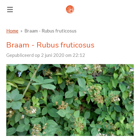
Ga
direct
naar
Home
»
Braam - Rubus fruticosus
de
hoofdinhoud
Braam - Rubus fruticosus
Gepubliceerd op 2 juni 2020 om 22:12