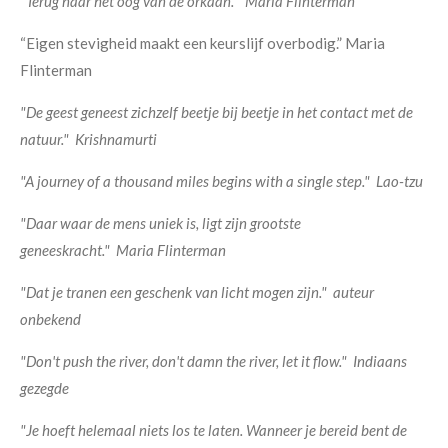
"Terug naar het oog van de orkaan."
Maria Flinterman
“Eigen stevigheid maakt een keurslijf overbodig.” Maria
Flinterman
"De geest geneest zichzelf beetje bij beetje in het contact met de
natuur."
Krishnamurti
"A journey of a thousand miles begins with a single step."
Lao-tzu
"Daar waar de mens uniek is, ligt zijn grootste
geneeskracht."
Maria Flinterman
"Dat je tranen een geschenk van licht mogen zijn."
auteur
onbekend
"Don't push the river, don't damn the river, let it flow."
Indiaans
gezegde
"Je hoeft helemaal niets los te laten. Wanneer je bereid bent de