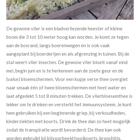
De gewone vlier is een bladverliezende heester of kleine
boom die 3 tot 10 meter hoog kan worden. Je komt ze tegen
aan de bosrand, langs boerenwegen en is ook vaak
aangeplant bij boerderijen en als afgrenzing in tuinen. Bij de
stal weert vlier insecten. De gewone vlier bloeit vanaf eind
mei, begin juni en is te herkennen aan de zoete geur en de
(valse) bloemschermen. Voor een kopje verse thee overgiet
naar smaak één of twee bloemschermen met heet water en
laat afgedekt 5 tot 8 minuten trekken. De vlierbloesemthee is
lekker om te drinken en versterkt het immuunsysteem. Je kunt
hem gebruiken bij een beginnende griep, bij verkoudheden,
kinderziekten met koorts. Drink de thee dan zo heet mogelijk
zodat de transpiratie wordt bevorderd. De thee kan ook
worden gebruikt bij bijvoorbeeld hooikoorts, bronchitis,