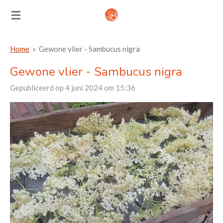
Ga
direct
naar
Home
»
Gewone vlier - Sambucus nigra
de
hoofdinhoud
Gewone vlier - Sambucus nigra
Gepubliceerd op 4 juni 2024 om 15:36