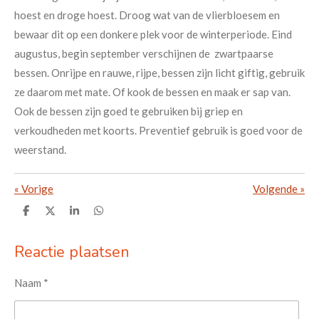
hoest en droge hoest. Droog wat van de vlierbloesem en
bewaar dit op een donkere plek voor de winterperiode. Eind
augustus, begin september verschijnen de zwartpaarse
bessen. Onrijpe en rauwe, rijpe, bessen zijn licht giftig, gebruik
ze daarom met mate. Of kook de bessen en maak er sap van.
Ook de bessen zijn goed te gebruiken bij griep en
verkoudheden met koorts. Preventief gebruik is goed voor de
weerstand.
«
Vorige
Volgende
»
D
D
S
D
e
e
h
e
l
e
a
l
e
l
r
e
Reactie plaatsen
n
e
n
Naam *