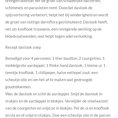
brengen doordat het de groei van schadelijke bacteriën,
schimmels en parasieten remt. Doordat daslook de
spijsvertering verbetert, helpt het bij winderigheid en wordt
de groei van nuttige darmflora gestimuleerd. Daslook heeft,
net als knoflook trouwens, een reinigende werking op de
bloedvaatwanden, wat helpt tegen aderverkalking.
Recept daslook soep
Benodigd voor 4 personen: 1 liter bouillon, 2 courgettes, 1
middelgrote aardappel, 1 flinke hand daslook, 1 kleine ui, 1
teentje knoflook, 1 chilipeper, halve eetlepel zout, een
scheutje olie en om het af te maken wat gedroogde
goudsbloemen.
Was de daslook en schil de aardappel. Snijd de daslook in
stukjes en de aardappel in blokjes. Verwijder de steelaanzet
van de courgettes en snijd ze in blokjes. Pel de ui en knoflook
en sla en of snijd in stukjes. Doe een scheutje olie in de pan en