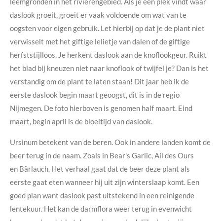
leemgronden in het rivierengebied. Als je een plek vindt waar
daslook groeit, groeit er vaak voldoende om wat van te
oogsten voor eigen gebruik. Let hierbij op dat je de plant niet
verwisselt met het giftige lelietje van dalen of de giftige
herfststijlloos. Je herkent daslook aan de knoflookgeur. Ruikt
het blad bij kneuzen niet naar knoflook of twijfel je? Dan is het
verstandig om de plant te laten staan! Dit jaar heb ik de
eerste daslook begin maart geoogst, dit is in de regio
Nijmegen. De foto hierboven is genomen half maart. Eind
maart, begin april is de bloeitijd van daslook.
Ursinum betekent van de beren. Ook in andere landen komt de
beer terug in de naam. Zoals in Bear's Garlic, Ail des Ours
en Bärlauch. Het verhaal gaat dat de beer deze plant als
eerste gaat eten wanneer hij uit zijn winterslaap komt. Een
goed plan want daslook past uitstekend in een reinigende
lentekuur. Het kan de darmflora weer terug in evenwicht