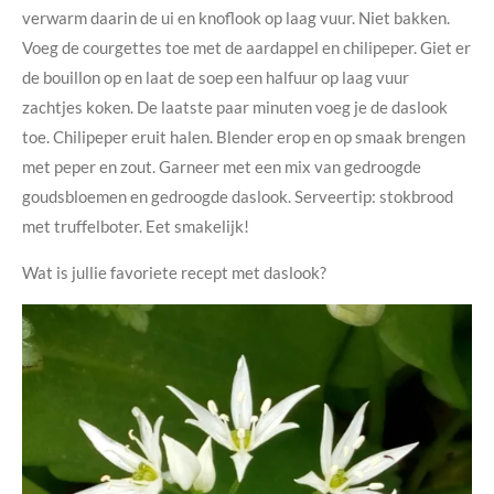
verwarm daarin de ui en knoflook op laag vuur. Niet bakken.
Voeg de courgettes toe met de aardappel en chilipeper. Giet er
de bouillon op en laat de soep een halfuur op laag vuur
zachtjes koken. De laatste paar minuten voeg je de daslook
toe. Chilipeper eruit halen. Blender erop en op smaak brengen
met peper en zout. Garneer met een mix van gedroogde
goudsbloemen en gedroogde daslook. Serveertip: stokbrood
met truffelboter. Eet smakelijk!
Wat is jullie favoriete recept met daslook?